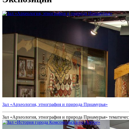
Зал «Археология, этнография и природа Приамурья»
Зал «Археология, этнография и природа Приамурья» тематическ