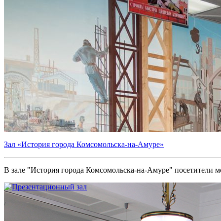
Зал «История города Комсомольска-на-Амуре»
В зале "История города Комсомольска-на-Амуре" посетители мог