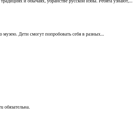
радициях и обычаях, убранстве русской избы. Ребята узнают,...
музею. Дети смогут попробовать себя в разных...
u обязательна.